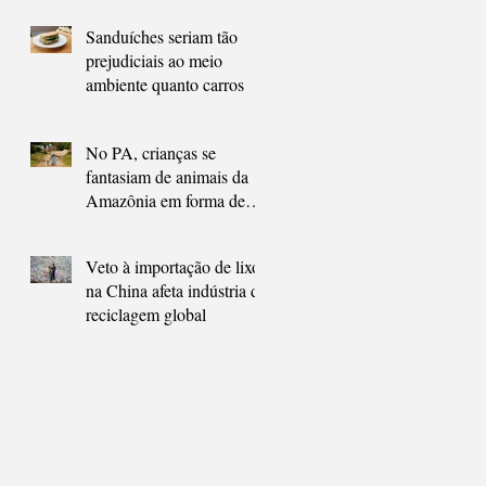
Sanduíches seriam tão
prejudiciais ao meio
ambiente quanto carros
No PA, crianças se
fantasiam de animais da
Amazônia em forma de
homenagem neste
carnaval
Veto à importação de lixo
na China afeta indústria de
reciclagem global