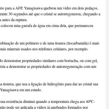
io para a AFP, Yanagisawa quebrou um vidro em dois pedaços. 
ante 30 segundos até que o cristal se autorregenerou, chegando a 
a antes da ruptura.
, colocou uma garrafa de água em cima dela, que permaneceu 
combinação de um polímero e de uma tiourea (tiocarbamida) é mais 
stais minerais usados nos telefones celulares, por exemplo.
do demonstrar propriedades similares com borracha, ou com gel, 
ista a demonstrar as propriedades de autorregeneração com um 
 tiourea, que usa a ligação de hidrogênio para dar ao cristal sua 
u Yanagisawa em um estudo.
e sua resistência diminui quando a temperatura chega aos 40ºC-
não pode ser aplicada a vidros já quebrados formados por 