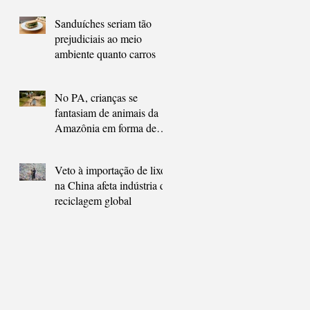
Sanduíches seriam tão
prejudiciais ao meio
ambiente quanto carros
No PA, crianças se
fantasiam de animais da
Amazônia em forma de
homenagem neste
carnaval
Veto à importação de lixo
na China afeta indústria de
reciclagem global