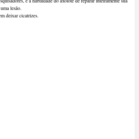
quisadores, é a habilidade do axolote de reparar inteiramente sua 
 uma lesão.
m deixar cicatrizes.