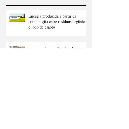
Energia produzida a partir da
combinação entre resíduos orgânicos
e lodo de esgoto
Animais são monitorados do espaço
em qualquer ponto da Terra
Plantar árvores e mudar práticas
agrícolas podem reduzir emissões de
carbono
Vírus causou morte de golfinhos nas
baías de Ilha Grande e de Sepetiba